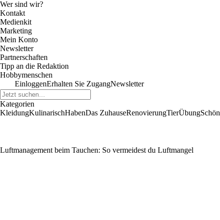
Wer sind wir?
Kontakt
Medienkit
Marketing
Mein Konto
Newsletter
Partnerschaften
Tipp an die Redaktion
Hobbymenschen
Einloggen
Erhalten Sie Zugang
Newsletter
Kategorien
Kleidung
Kulinarisch
Haben
Das Zuhause
Renovierung
Tier
Übung
Schön
Luftmanagement beim Tauchen: So vermeidest du Luftmangel