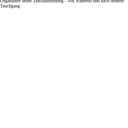
Organisiere deine Tauchausrüstung – vor, während und nach deinem
Tauchgang