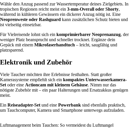
Wähle den Anzug passend zur Wassertemperatur deines Zielgebiets. In
tropischen Regionen reicht meist ein
3-mm-Overall oder Shorty
,
während in kühleren Gewässern ein dickerer Anzug nötig ist. Eine
Neoprenweste oder Rashguard
kann zusätzlichen Schutz bieten und
ist vielseitig einsetzbar.
Für Vielreisende lohnt sich ein
komprimierbarer Neoprenanzug
, der
weniger Platz beansprucht und schneller trocknet. Ergänze dein
Gepäck mit einem
Mikrofaserhandtuch
– leicht, saugfähig und
platzsparend.
Elektronik und Zubehör
Viele Taucher möchten ihre Erlebnisse festhalten. Statt großer
Kamerasysteme empfiehlt sich ein
kompaktes Unterwasserkamera-
Set
oder eine
Actioncam mit kleinem Gehäuse
. Nimm nur das
nötigste Zubehör mit – ein paar Halterungen und Ersatzakkus genügen
meist.
Ein
Reiseadapter-Set
und eine
Powerbank
sind ebenfalls praktisch,
um Tauchcomputer, Kamera und Smartphone unterwegs aufzuladen.
Luftmanagement beim Tauchen: So vermeidest du Luftmangel