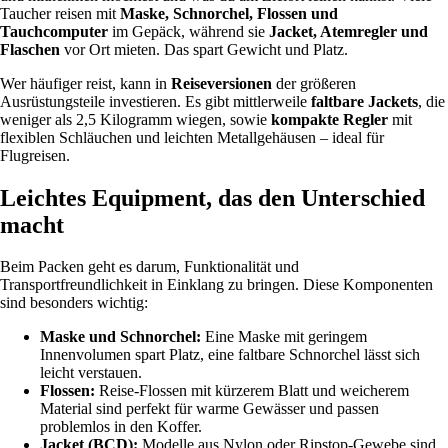
Taucher reisen mit
Maske, Schnorchel, Flossen und
Tauchcomputer
im Gepäck, während sie
Jacket, Atemregler und
Flaschen
vor Ort mieten. Das spart Gewicht und Platz.
Wer häufiger reist, kann in
Reiseversionen
der größeren
Ausrüstungsteile investieren. Es gibt mittlerweile
faltbare Jackets
, die
weniger als 2,5 Kilogramm wiegen, sowie
kompakte Regler
mit
flexiblen Schläuchen und leichten Metallgehäusen – ideal für
Flugreisen.
Leichtes Equipment, das den Unterschied
macht
Beim Packen geht es darum, Funktionalität und
Transportfreundlichkeit in Einklang zu bringen. Diese Komponenten
sind besonders wichtig:
Maske und Schnorchel:
Eine Maske mit geringem
Innenvolumen spart Platz, eine faltbare Schnorchel lässt sich
leicht verstauen.
Flossen:
Reise-Flossen mit kürzerem Blatt und weicherem
Material sind perfekt für warme Gewässer und passen
problemlos in den Koffer.
Jacket (BCD):
Modelle aus Nylon oder Ripstop-Gewebe sind