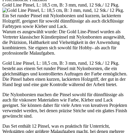
Gold Line Pinsel, L: 18,5 cm, B: 3 mm, rund, 12 Stk./ 12 Pkg.
Ein Set runder Pinsel mit Nylonborsten und kurzem, lackiertem
Holzgriff, geeignet für sowohl dünnflüssige als auch dickflüssige
Farbtypen sowie Kleber und Lack.
Warum es ausgewählt wurde: Die Gold Line-Pinsel wurden als
Vertreter klassischer Künstlerpinsel mit Nylonborsten ausgewählt,
die Präzision, Haltbarkeit und Vielseitigkeit in der Anwendung
kombinieren. Sie eignen sich sowohl für Hobby- als auch für
professionelle Malaufgaben.
Gold Line Pinsel, L: 18,5 cm, B: 3 mm, rund, 12 Stk./ 12 Pkg.
besteht aus einem Set runder Pinsel mit Nylonborsten, die ein
gleichmäßiges und kontrolliertes Auftragen der Farbe ermöglichen.
Die Pinsel haben einen kurzen, lackierten Holzgriff, der gut in der
Hand liegt und eine gute Kontrolle während der Arbeit bietet.
Die Nylonborsten machen die Pinsel sowohl für dünnflüssige als
auch für viskosere Materialien wie Farbe, Kleber und Lack
geeignet. Sie können daher für viele Arten von kreativen Projekten
verwendet werden, bei denen präzise Striche und ein glattes Finish
gewünscht sind.
Das Set enthält 12 Pinsel, was es praktisch für Unterricht,
Werkstätten oder größere Malaufgaben macht, bei denen mehrere