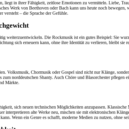
iegt in ihrer Fähigkeit, zeitlose Emotionen zu vermitteln. Liebe, Tra
hes Werk von Beethoven oder Bach kann uns heute noch bewegen, weil 
er versteht – die Sprache der Gefühle.
chgewicht
tig weiterzuentwickeln. Die Rockmusik ist ein gutes Beispiel: Sie wurz
chtung sich erneuern kann, ohne ihre Identität zu verlieren, bleibt si
nden. Volksmusik, Chormusik oder Gospel sind nicht nur Klänge, sonde
bis zum norddeutschen Shanty. Auch Chöre und Blasorchester pflegen e
und Märkte.
Fähigkeit, sich neuen technischen Möglichkeiten anzupassen. Klassisch
interpretieren alte Werke neu, mischen sie mit elektronischen Klängen
 kann. Wenn ein Genre es schafft, moderne Medien zu nutzen, ohne seine