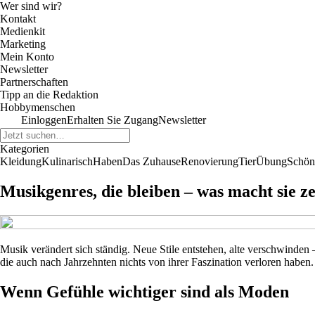
Wer sind wir?
Kontakt
Medienkit
Marketing
Mein Konto
Newsletter
Partnerschaften
Tipp an die Redaktion
Hobbymenschen
Einloggen
Erhalten Sie Zugang
Newsletter
Kategorien
Kleidung
Kulinarisch
Haben
Das Zuhause
Renovierung
Tier
Übung
Schön
Musikgenres, die bleiben – was macht sie ze
Musik verändert sich ständig. Neue Stile entstehen, alte verschwinden
die auch nach Jahrzehnten nichts von ihrer Faszination verloren haben
Wenn Gefühle wichtiger sind als Moden