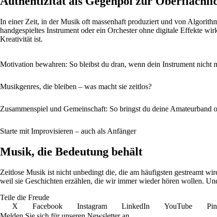
Authentizität als Gegenpol zur Oberflächli
In einer Zeit, in der Musik oft massenhaft produziert und von Algorit
handgespieltes Instrument oder ein Orchester ohne digitale Effekte wir
Kreativität ist.
Motivation bewahren: So bleibst du dran, wenn dein Instrument nicht m
Musikgenres, die bleiben – was macht sie zeitlos?
Zusammenspiel und Gemeinschaft: So bringst du deine Amateurband o
Starte mit Improvisieren – auch als Anfänger
Musik, die Bedeutung behält
Zeitlose Musik ist nicht unbedingt die, die am häufigsten gestreamt wi
weil sie Geschichten erzählen, die wir immer wieder hören wollen. Und 
Teile die Freude
X
Facebook
Instagram
LinkedIn
YouTube
Pin
Melden Sie sich für unseren Newsletter an