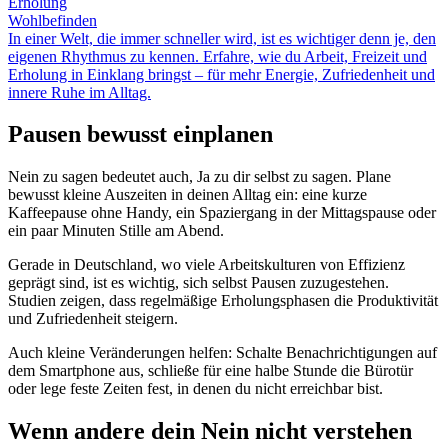
Erholung
Wohlbefinden
In einer Welt, die immer schneller wird, ist es wichtiger denn je, den
eigenen Rhythmus zu kennen. Erfahre, wie du Arbeit, Freizeit und
Erholung in Einklang bringst – für mehr Energie, Zufriedenheit und
innere Ruhe im Alltag.
Pausen bewusst einplanen
Nein zu sagen bedeutet auch, Ja zu dir selbst zu sagen. Plane
bewusst kleine Auszeiten in deinen Alltag ein: eine kurze
Kaffeepause ohne Handy, ein Spaziergang in der Mittagspause oder
ein paar Minuten Stille am Abend.
Gerade in Deutschland, wo viele Arbeitskulturen von Effizienz
geprägt sind, ist es wichtig, sich selbst Pausen zuzugestehen.
Studien zeigen, dass regelmäßige Erholungsphasen die Produktivität
und Zufriedenheit steigern.
Auch kleine Veränderungen helfen: Schalte Benachrichtigungen auf
dem Smartphone aus, schließe für eine halbe Stunde die Bürotür
oder lege feste Zeiten fest, in denen du nicht erreichbar bist.
Wenn andere dein Nein nicht verstehen