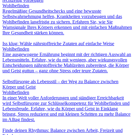
rechtzeitig vorbeugen
Wohlbefinden
Regelmäßige Gesundheitschecks und eine bewusste
Selbstwahrnehmung helfen, Krankheiten vorzubeugen und das
Wohlbefinden langfristig zu sichern. Erfahren Sie, wie Sie
Warnsignale Ihres Körpers erkennen und mit einfachen Maßnahmen
Ihre Gesundheit stärken können.
Iss klug: Wähle nährstoffreiche Zutaten auf einfache Weise
Wohlbefinden
Eine ausgewogene Ernährung beginnt mit der richtigen Auswahl an
Lebensmitteln. Erfahre, wie du mit wenigen, aber wirkungsvollen
Entscheidungen nährstoffreiche Mahlzeiten zubereitest, die Körper
und Geist guttun – ganz ohne Stress oder teure Zutaten.
Selbstfürsorge als Lebensstil – der Weg zu Balance zwischen
Körper und Geist
Wohlbefinden
In einer Welt voller Anforderungen und ständiger Erreichbarkeit
wird Selbstfürsorge zur Schlüsselkompetenz für Wohlbefinden und
Lebensfreude. Erfahre, wie du Körper und Geist in Einklang
bringst, Stress reduzierst und mit kleinen Schritten zu mehr Balance
im Alltag findest.
Finde deinen Rhythmus: Balance zwischen Arbeit, Freizeit und