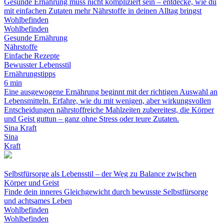
Gesunde Ernährung muss nicht kompliziert sein – entdecke, wie du
mit einfachen Zutaten mehr Nährstoffe in deinen Alltag bringst
Wohlbefinden
Wohlbefinden
Gesunde Ernährung
Nährstoffe
Einfache Rezepte
Bewusster Lebensstil
Ernährungstipps
6 min
Eine ausgewogene Ernährung beginnt mit der richtigen Auswahl an
Lebensmitteln. Erfahre, wie du mit wenigen, aber wirkungsvollen
Entscheidungen nährstoffreiche Mahlzeiten zubereitest, die Körper
und Geist guttun – ganz ohne Stress oder teure Zutaten.
Sina Kraft
Sina
Kraft
Selbstfürsorge als Lebensstil – der Weg zu Balance zwischen
Körper und Geist
Finde dein inneres Gleichgewicht durch bewusste Selbstfürsorge
und achtsames Leben
Wohlbefinden
Wohlbefinden