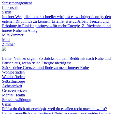
Stressmanagement
Lebensstil
5 min
In einer Welt, die immer schneller wird, ist es wichtiger denn je, den
eigenen Rhythmus zu kennen. Erfahre, wie du Arbeit, Freizeit und
Erholung in Einklang bringst – für mehr Energie, Zufriedenheit und
innere Ruhe im Alltag.
Mira Zimmer
Mira
Zimmer
Lerne, Nein zu sagen: So drückst du dein Bedürfnis nach Ruhe und
Pausen aus, wenn deine Energie niedrig ist
Stärke deine Grenzen und finde zu mehr innerer Ruhe
Wohlbefinden
Wohlbefinden
Selbstfürsorge
Achtsamkeit
Grenzen setzen
Mental Health
Stressbewältigung
6 min
Fühlst du dich oft erschöpft, weil du es allen recht machen willst?
Lerne, freundlich aber bestimmt Nein zu sagen – und entdecke, wie