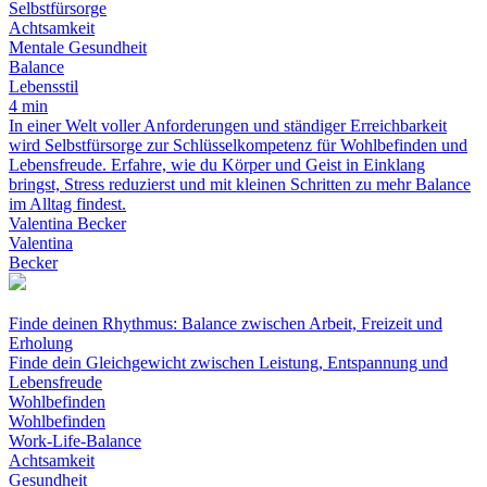
Selbstfürsorge
Achtsamkeit
Mentale Gesundheit
Balance
Lebensstil
4 min
In einer Welt voller Anforderungen und ständiger Erreichbarkeit
wird Selbstfürsorge zur Schlüsselkompetenz für Wohlbefinden und
Lebensfreude. Erfahre, wie du Körper und Geist in Einklang
bringst, Stress reduzierst und mit kleinen Schritten zu mehr Balance
im Alltag findest.
Valentina Becker
Valentina
Becker
Finde deinen Rhythmus: Balance zwischen Arbeit, Freizeit und
Erholung
Finde dein Gleichgewicht zwischen Leistung, Entspannung und
Lebensfreude
Wohlbefinden
Wohlbefinden
Work-Life-Balance
Achtsamkeit
Gesundheit