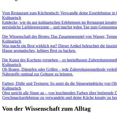
Vom Restaurant zum Küchentisch: Verwandle deine Esserlebnisse in 
Kulinarisch
Entdecke, wie du aus kulinarischen Erlebnissen im Restaurant kreat
persönliche Lieblingsrezepte – und machst jeden Tag zum Genussmo
Die Wissenschaft des Brotes: Das Zusammenspiel von Wasser, Tempe
Kulinarisch
Was macht ein Brot wirklich gut? Dieser Artikel beleuchtet die faszi
Hause aromatisches, luftiges Brot zu backen.
Die Kunst des Kochens verstehen – so beeinflussen Zubereitungsm
Kulinarisch
Ob Braten, Dämpfen oder Grillen – jede Zubereitungsmethode verlei
Nährstoffe optimal zur Geltung zu bringen.
Farben, Düfte und Texturen: So nutzt du die Sinneseindrücke von Ob
Kulinarisch
Obst spricht alle Sinne an – von leuchtenden Farben über betörende D
Geschmackserlebnisse zu verwandeln und deine Küche kreativ zu ber
Von der Wissenschaft zum Alltag