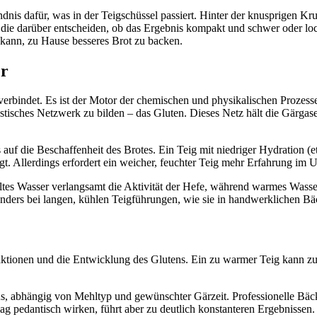
dnis dafür, was in der Teigschüssel passiert. Hinter der knusprigen Kr
ie darüber entscheiden, ob das Ergebnis kompakt und schwer oder lock
 kann, zu Hause besseres Brot zu backen.
er
e verbindet. Es ist der Motor der chemischen und physikalischen Prozes
stisches Netzwerk zu bilden – das Gluten. Dieses Netz hält die Gärgase 
uf die Beschaffenheit des Brotes. Ein Teig mit niedriger Hydration (et
t. Allerdings erfordert ein weicher, feuchter Teig mehr Erfahrung im U
ltes Wasser verlangsamt die Aktivität der Hefe, während warmes Wasse
sonders bei langen, kühlen Teigführungen, wie sie in handwerklichen B
reaktionen und die Entwicklung des Glutens. Ein zu warmer Teig kann 
ius, abhängig von Mehltyp und gewünschter Gärzeit. Professionelle Bä
g pedantisch wirken, führt aber zu deutlich konstanteren Ergebnissen.