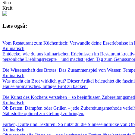
Sina
Kraft
Læs også:
Vom Restaurant zum Küchentisch: Verwandle deine Esserlebnisse in 
Kulinarisch
Entdecke, wie du aus kulinarischen Erlebnissen im Restaurant kreat
persönliche Lieblingsrezepte – und machst jeden Tag zum Genussmo
Die Wissenschaft des Brotes: Das Zusammenspiel von Wasser, Tempe
Kulinarisch
Was macht ein Brot wirklich gut? Dieser Artikel beleuchtet die faszi
Hause aromatisches, luftiges Brot zu backen.
Die Kunst des Kochens verstehen – so beeinflussen Zubereitungsm
Kulinarisch
Ob Braten, Dämpfen oder Grillen – jede Zubereitungsmethode verlei
Nährstoffe optimal zur Geltung zu bringen.
Farben, Düfte und Texturen: So nutzt du die Sinneseindrücke von Ob
Kulinarisch