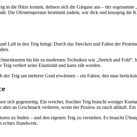
eig in die Hitze kommt, dehnen sich die Gärgase aus – der sogenannte „
ält. Die Ofentemperatur bestimmt zudem, wie dick und knusprig die Krus
nd Luft in den Teig bringt. Durch das Strecken und Falten der Proteine
llen.
nenkneten bis hin zu modernen Techniken wie „Stretch and Fold“, bei 
 Teig verliert seine Elastizität und kann zäh werden.
h der Teig um mehrere Grad erwärmen – ein Faktor, den man berücksic
ce
n sich gegenseitig. Ein weicher, feuchter Teig braucht weniger Knetarbe
nn aber an Geschmack verlieren, wenn der Prozess zu rasch abläuft. Ei
toren zu finden – und den eigenen Teig zu verstehen. Es braucht Übung
ein echtes Handwerk.