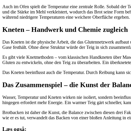
Auch im Ofen spielt die Temperatur eine zentrale Rolle. Sobald der T
und die Stärke im Mehl verkleistert, wodurch das Brot seine Form beh
während niedrigere Temperaturen eine weichere Oberfläche ergeben.
Kneten – Handwerk und Chemie zugleich
Das Kneten ist die physische Arbeit, die das Glutennetzwerk aufbaut u
Gase festhält. Ohne diese Struktur würde der Teig in sich zusammenfa
Es gibt viele Knetmethoden – vom klassischen Handkneten über Maschi
Gluten zu entwickeln, ohne den Teig zu überarbeiten. Ein überkneteter
Das Kneten beeinflusst auch die Temperatur. Durch Reibung kann sic
Das Zusammenspiel – die Kunst der Balan
Wasser, Temperatur und Kneten wirken nie isoliert, sondern beeinflusse
hingegen erfordert mehr Energie. Ein warmer Teig gärt schneller, ka
Brotbacken ist daher die Kunst, die Balance zwischen diesen drei Fak
wie er es tut, verwandelt das Backen von einer bloßen Anleitung in 
Læs også: