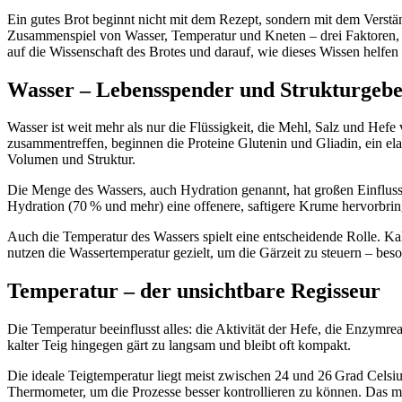
Ein gutes Brot beginnt nicht mit dem Rezept, sondern mit dem Verstän
Zusammenspiel von Wasser, Temperatur und Kneten – drei Faktoren, d
auf die Wissenschaft des Brotes und darauf, wie dieses Wissen helfen
Wasser – Lebensspender und Strukturgeb
Wasser ist weit mehr als nur die Flüssigkeit, die Mehl, Salz und Hef
zusammentreffen, beginnen die Proteine Glutenin und Gliadin, ein ela
Volumen und Struktur.
Die Menge des Wassers, auch Hydration genannt, hat großen Einfluss a
Hydration (70 % und mehr) eine offenere, saftigere Krume hervorbring
Auch die Temperatur des Wassers spielt eine entscheidende Rolle. Ka
nutzen die Wassertemperatur gezielt, um die Gärzeit zu steuern – be
Temperatur – der unsichtbare Regisseur
Die Temperatur beeinflusst alles: die Aktivität der Hefe, die Enzym
kalter Teig hingegen gärt zu langsam und bleibt oft kompakt.
Die ideale Teigtemperatur liegt meist zwischen 24 und 26 Grad Cels
Thermometer, um die Prozesse besser kontrollieren zu können. Das ma