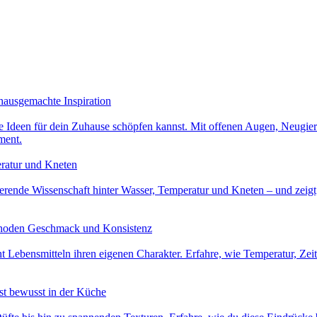
hausgemachte Inspiration
ive Ideen für dein Zuhause schöpfen kannst. Mit offenen Augen, Neugi
ment.
ratur und Kneten
nierende Wissenschaft hinter Wasser, Temperatur und Kneten – und zeigt
ethoden Geschmack und Konsistenz
ht Lebensmitteln ihren eigenen Charakter. Erfahre, wie Temperatur, 
st bewusst in der Küche